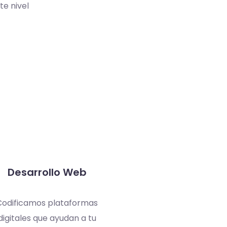
te nivel
Desarrollo Web
Asesoría Estr
Codificamos plataformas
Estrategias para enco
digitales que ayudan a tu
de tu marca, enten