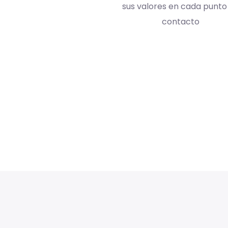
efinir tus objetivos de
sus valores en cada punto
negocio
contacto