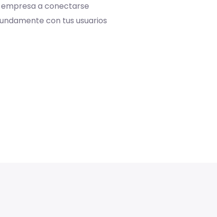
empresa a conectarse
clientes y definir tus
undamente con tus usuarios
negocio