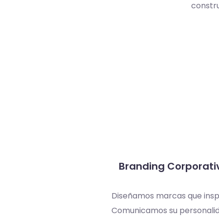
constru
ía Estratégica
Branding Corporati
 para encontrar la voz
Diseñamos marcas que insp
rca, entender a tus
Comunicamos su personalid